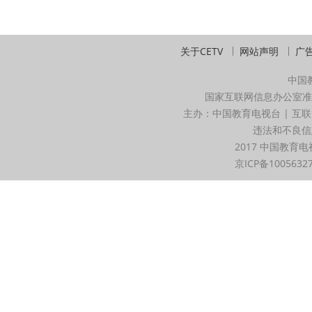
关于CETV
网站声明
广
中国
国家互联网信息办公室准
主办：中国教育电视台 | 互联
违法和不良信息举
2017 中国教育电
京ICP备1005632