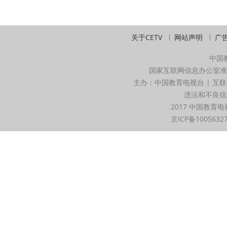
关于CETV
网站声明
广
中国
国家互联网信息办公室准
主办：中国教育电视台 | 互联
违法和不良信息举
2017 中国教育电
京ICP备1005632