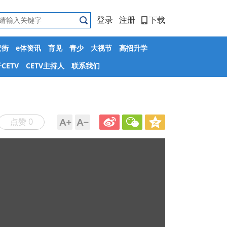
登录
注册
下载
安街
e体资讯
育见
青少
大视节
高招升学
CETV
CETV主持人
联系我们
点赞 0