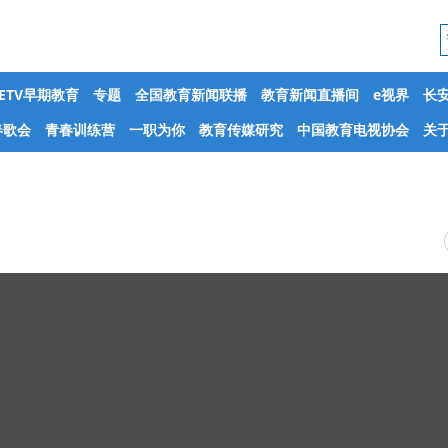
CETV早期教育
专题
全国教育新闻联播
教育新闻直播间
e视界
长
春歌会
青春训练营
一职为你
教育传媒研究
中国教育电视协会
关于