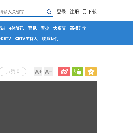
登录
注册
下载
安街
e体资讯
育见
青少
大视节
高招升学
CETV
CETV主持人
联系我们
点赞 0