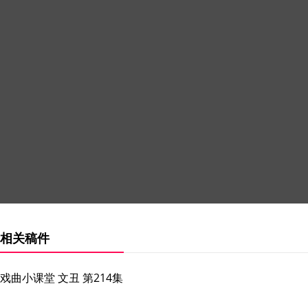
相关稿件
戏曲小课堂 文丑 第214集