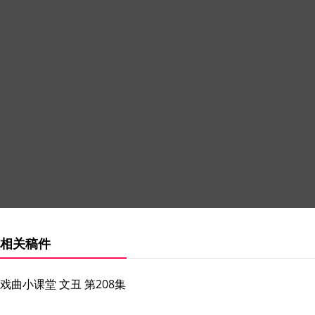
相关稿件
戏曲小课堂 文丑 第208集