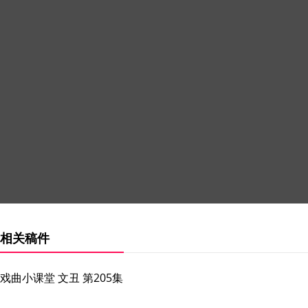
相关稿件
戏曲小课堂 文丑 第205集