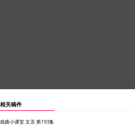
相关稿件
戏曲小课堂 文丑 第193集