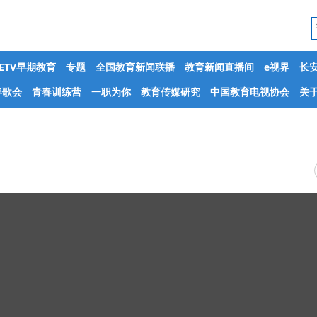
CETV早期教育
专题
全国教育新闻联播
教育新闻直播间
e视界
长
春歌会
青春训练营
一职为你
教育传媒研究
中国教育电视协会
关于