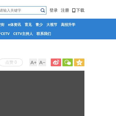
登录
注册
下载
安街
e体资讯
育见
青少
大视节
高招升学
CETV
CETV主持人
联系我们
点赞 0