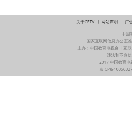
关于CETV
网站声明
广
中国
国家互联网信息办公室准
主办：中国教育电视台 | 互联
违法和不良信息举
2017 中国教育电
京ICP备1005632