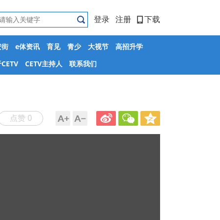
登录
注册
下载
安街
e体资讯
育见
青少
大视节
高招升学
CETV
CETV主持人
联系我们
点赞 0