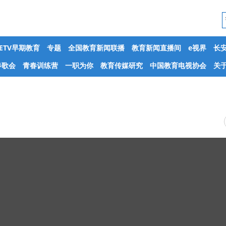
CETV早期教育
专题
全国教育新闻联播
教育新闻直播间
e视界
长
春歌会
青春训练营
一职为你
教育传媒研究
中国教育电视协会
关于