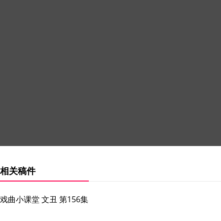
相关稿件
戏曲小课堂 文丑 第156集