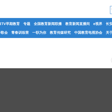
CETV早期教育
专题
全国教育新闻联播
教育新闻直播间
e视界
长
春歌会
青春训练营
一职为你
教育传媒研究
中国教育电视协会
关于