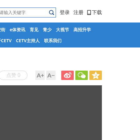
登录
注册
下载
安街
e体资讯
育见
青少
大视节
高招升学
CETV
CETV主持人
联系我们
点赞 0