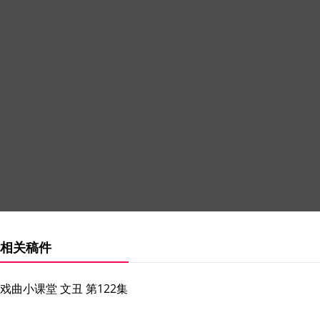
相关稿件
戏曲小课堂 文丑 第122集