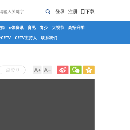
登录
注册
下载
安街
e体资讯
育见
青少
大视节
高招升学
CETV
CETV主持人
联系我们
点赞 0