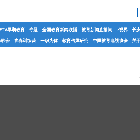
CETV早期教育
专题
全国教育新闻联播
教育新闻直播间
e视界
长
春歌会
青春训练营
一职为你
教育传媒研究
中国教育电视协会
关于