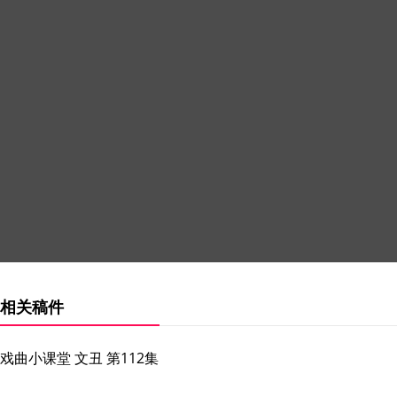
相关稿件
戏曲小课堂 文丑 第112集