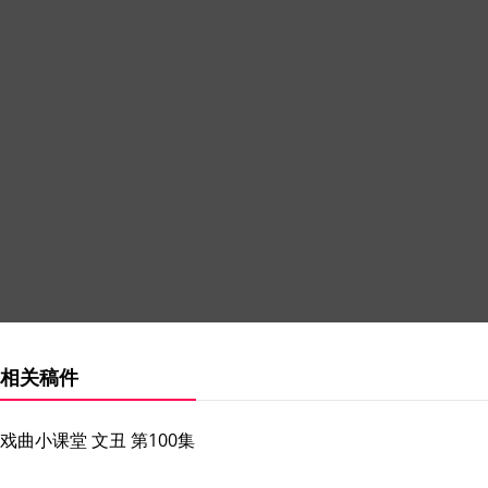
相关稿件
戏曲小课堂 文丑 第100集