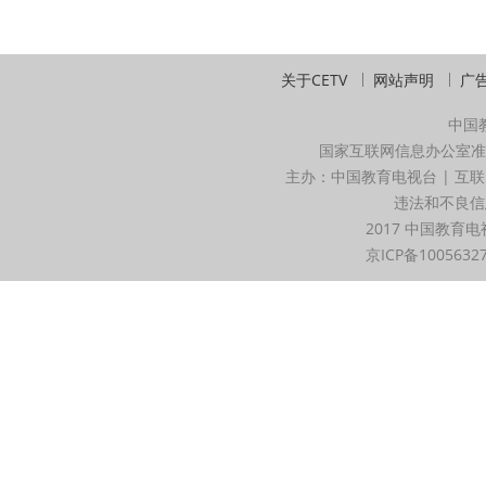
关于CETV
网站声明
广
中国
国家互联网信息办公室准
主办：中国教育电视台 | 互联
违法和不良信息举
2017 中国教育电
京ICP备1005632