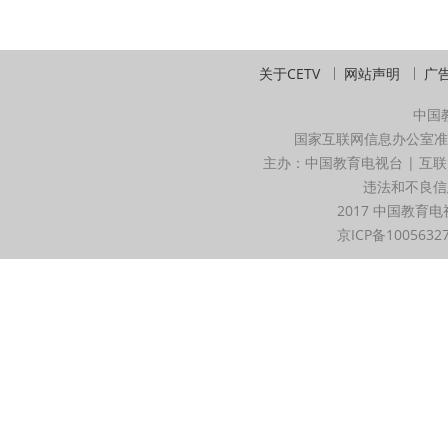
关于CETV
网站声明
广
中国
国家互联网信息办公室准
主办：中国教育电视台 | 互联
违法和不良信息举
2017 中国教育电
京ICP备1005632