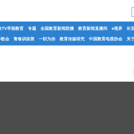
CETV早期教育
专题
全国教育新闻联播
教育新闻直播间
e视界
长
春歌会
青春训练营
一职为你
教育传媒研究
中国教育电视协会
关于