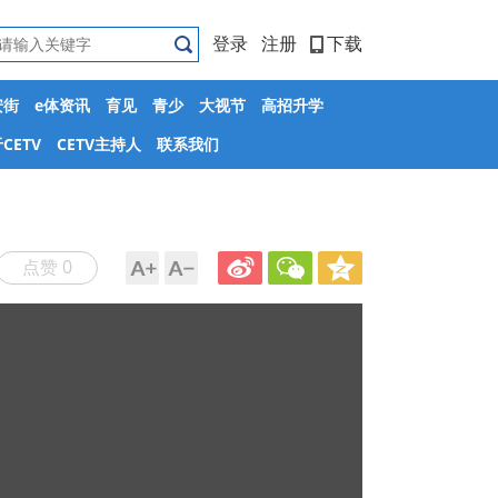
登录
注册
下载
安街
e体资讯
育见
青少
大视节
高招升学
CETV
CETV主持人
联系我们
点赞 0