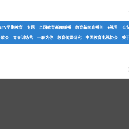
CETV早期教育
专题
全国教育新闻联播
教育新闻直播间
e视界
长
春歌会
青春训练营
一职为你
教育传媒研究
中国教育电视协会
关于