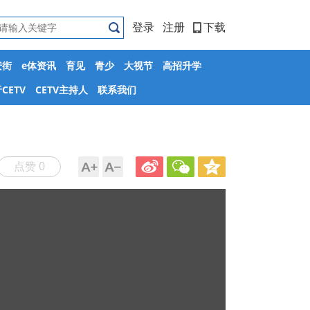
登录
注册
下载
安街
e体资讯
育见
青少
大视节
高招升学
CETV
CETV主持人
联系我们
点赞 0