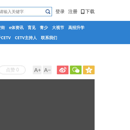
登录
注册
下载
安街
e体资讯
育见
青少
大视节
高招升学
CETV
CETV主持人
联系我们
点赞 0