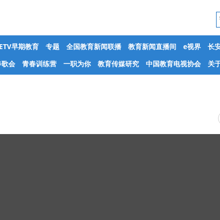
CETV早期教育
专题
全国教育新闻联播
教育新闻直播间
e视界
长
春歌会
青春训练营
一职为你
教育传媒研究
中国教育电视协会
关于