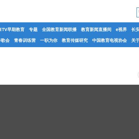
CETV早期教育
专题
全国教育新闻联播
教育新闻直播间
e视界
长
春歌会
青春训练营
一职为你
教育传媒研究
中国教育电视协会
关于