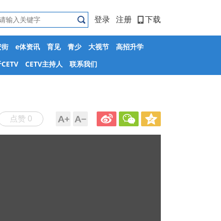
登录
注册
下载
安街
e体资讯
育见
青少
大视节
高招升学
CETV
CETV主持人
联系我们
点赞 0