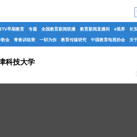
CETV早期教育
专题
全国教育新闻联播
教育新闻直播间
e视界
长
春歌会
青春训练营
一职为你
教育传媒研究
中国教育电视协会
关于
天津科技大学