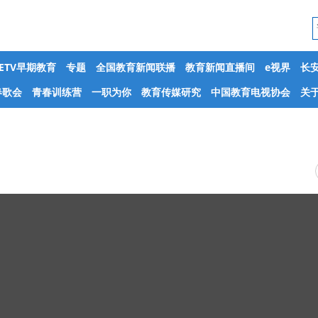
CETV早期教育
专题
全国教育新闻联播
教育新闻直播间
e视界
长
春歌会
青春训练营
一职为你
教育传媒研究
中国教育电视协会
关于