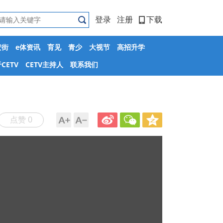
登录
注册
下载
安街
e体资讯
育见
青少
大视节
高招升学
CETV
CETV主持人
联系我们
点赞 0