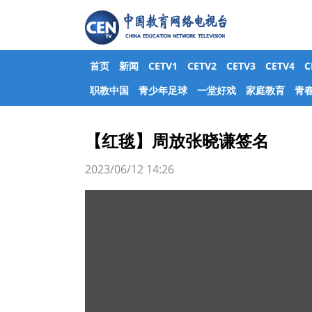
首页
新闻
CETV1
CETV2
CETV3
CETV4
职教中国
青少年足球
一堂好戏
家庭教育
青
【红毯】周放张晓谦签名
2023/06/12 14:26