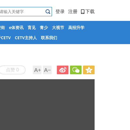
登录
注册
下载
安街
e体资讯
育见
青少
大视节
高招升学
CETV
CETV主持人
联系我们
点赞 0