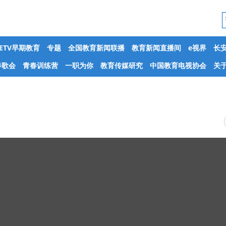
CETV早期教育
专题
全国教育新闻联播
教育新闻直播间
e视界
长
春歌会
青春训练营
一职为你
教育传媒研究
中国教育电视协会
关于