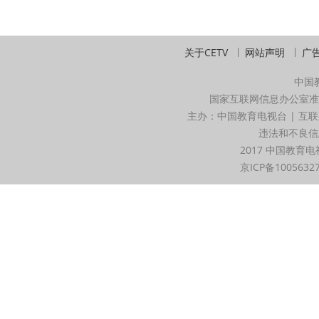
关于CETV
网站声明
广
中国
国家互联网信息办公室准
主办：中国教育电视台 | 互联
违法和不良信息举
2017 中国教育电
京ICP备1005632