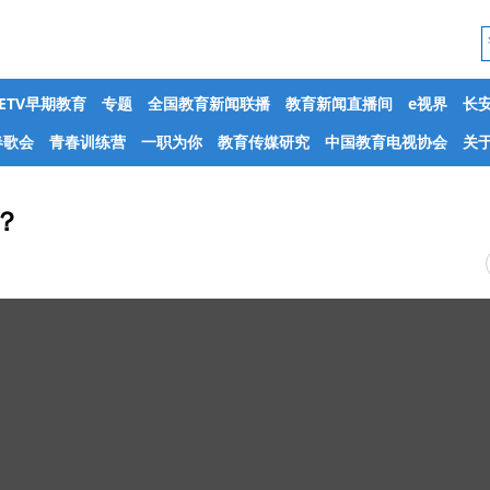
CETV早期教育
专题
全国教育新闻联播
教育新闻直播间
e视界
长
春歌会
青春训练营
一职为你
教育传媒研究
中国教育电视协会
关于
？