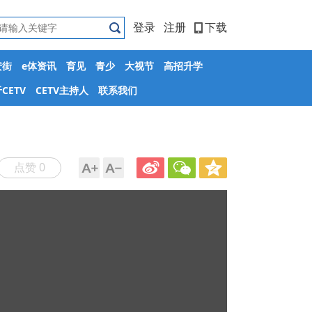
登录
注册
下载
安街
e体资讯
育见
青少
大视节
高招升学
CETV
CETV主持人
联系我们
点赞 0