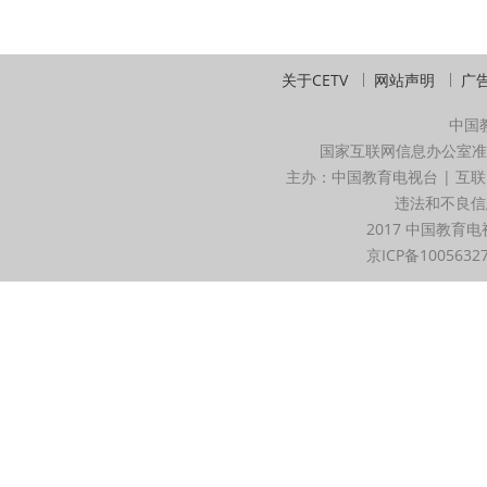
关于CETV
网站声明
广
中国
国家互联网信息办公室准
主办：中国教育电视台 | 互联
违法和不良信息举
2017 中国教育电
京ICP备1005632