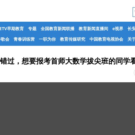
CETV早期教育
专题
全国教育新闻联播
教育新闻直播间
e视界
长
春歌会
青春训练营
一职为你
教育传媒研究
中国教育电视协会
关于
要错过，想要报考首师大数学拔尖班的同学