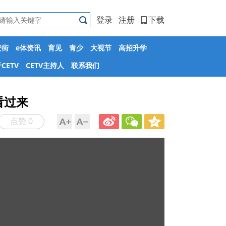
登录
注册
下载
安街
e体资讯
育见
青少
大视节
高招升学
CETV
CETV主持人
联系我们
看过来
点赞 0