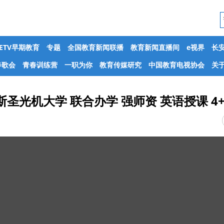
CETV早期教育
专题
全国教育新闻联播
教育新闻直播间
e视界
长
春歌会
青春训练营
一职为你
教育传媒研究
中国教育电视协会
关于
斯圣光机大学 联合办学 强师资 英语授课 4