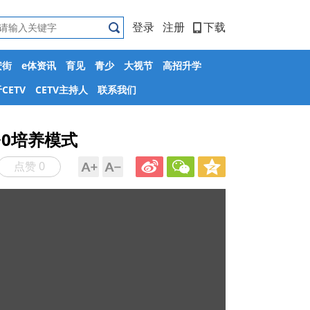
登录
注册
下载
安街
e体资讯
育见
青少
大视节
高招升学
CETV
CETV主持人
联系我们
+0培养模式
点赞 0