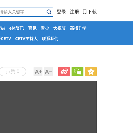
登录
注册
下载
安街
e体资讯
育见
青少
大视节
高招升学
CETV
CETV主持人
联系我们
点赞 0