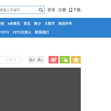
登录
注册
下载
安街
e体资讯
育见
青少
大视节
高招升学
CETV
CETV主持人
联系我们
点赞 0