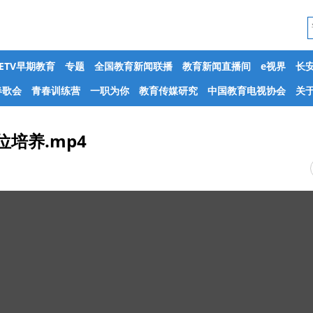
CETV早期教育
专题
全国教育新闻联播
教育新闻直播间
e视界
长
春歌会
青春训练营
一职为你
教育传媒研究
中国教育电视协会
关于
培养.mp4