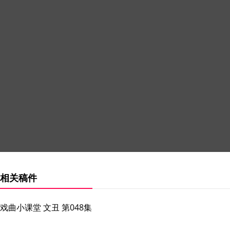
相关稿件
戏曲小课堂 文丑 第048集