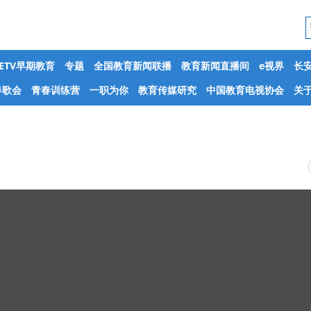
CETV早期教育
专题
全国教育新闻联播
教育新闻直播间
e视界
长
春歌会
青春训练营
一职为你
教育传媒研究
中国教育电视协会
关于