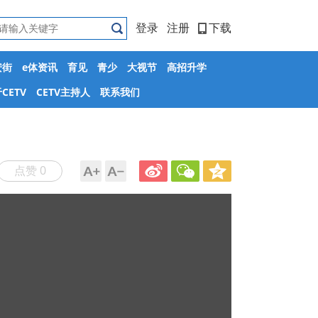
登录
注册
下载
安街
e体资讯
育见
青少
大视节
高招升学
CETV
CETV主持人
联系我们
点赞 0