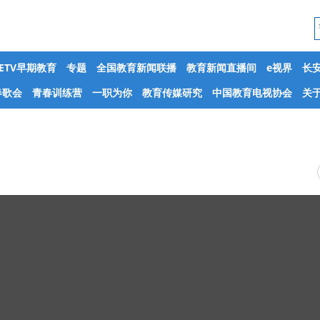
CETV早期教育
专题
全国教育新闻联播
教育新闻直播间
e视界
长
春歌会
青春训练营
一职为你
教育传媒研究
中国教育电视协会
关于