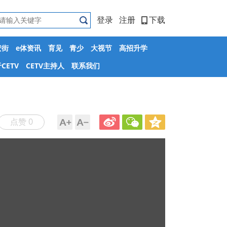
登录
注册
下载
安街
e体资讯
育见
青少
大视节
高招升学
CETV
CETV主持人
联系我们
点赞 0