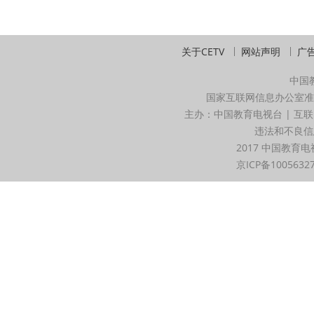
关于CETV
网站声明
广
中国
国家互联网信息办公室准
主办：中国教育电视台 | 互联
违法和不良信息举
2017 中国教育电
京ICP备1005632