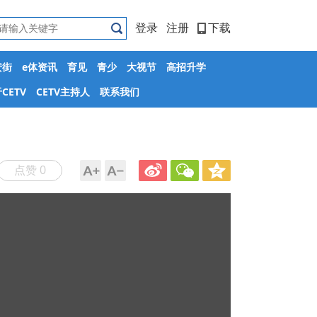
登录
注册
下载
安街
e体资讯
育见
青少
大视节
高招升学
CETV
CETV主持人
联系我们
点赞 0