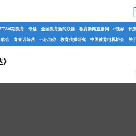
CETV早期教育
专题
全国教育新闻联播
教育新闻直播间
e视界
长
春歌会
青春训练营
一职为你
教育传媒研究
中国教育电视协会
关于
达》