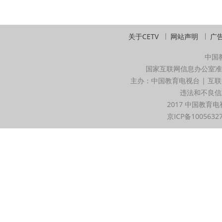
关于CETV
网站声明
广
中国
国家互联网信息办公室准
主办：中国教育电视台 | 互联
违法和不良信息举
2017 中国教育电
京ICP备1005632