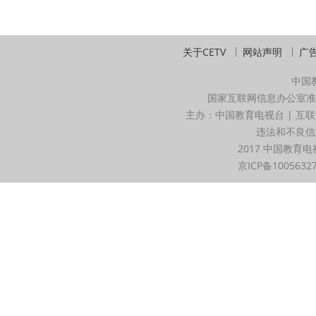
关于CETV
网站声明
广
中国
国家互联网信息办公室准
主办：中国教育电视台 | 互联
违法和不良信息举
2017 中国教育电
京ICP备1005632