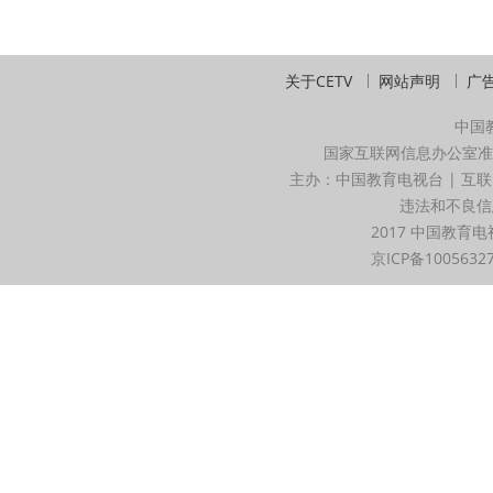
关于CETV
网站声明
广
中国
国家互联网信息办公室准
主办：中国教育电视台 | 互联
违法和不良信息举
2017 中国教育电
京ICP备1005632