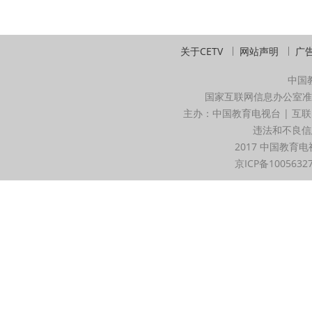
关于CETV
网站声明
广
中国
国家互联网信息办公室准
主办：中国教育电视台 | 互联
违法和不良信息举
2017 中国教育电
京ICP备1005632