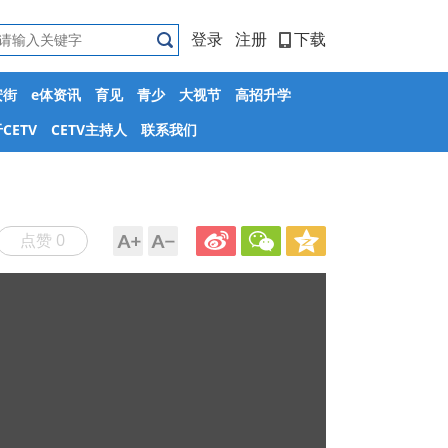
登录
注册
下载
安街
e体资讯
育见
青少
大视节
高招升学
CETV
CETV主持人
联系我们
点赞 0