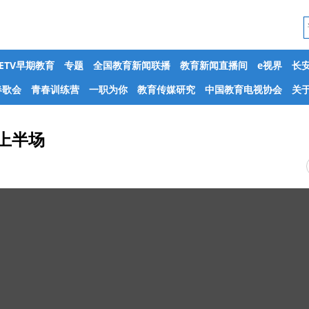
CETV早期教育
专题
全国教育新闻联播
教育新闻直播间
e视界
长
春歌会
青春训练营
一职为你
教育传媒研究
中国教育电视协会
关于
 上半场