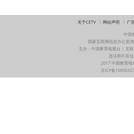
关于CETV
网站声明
广
中国
国家互联网信息办公室准
主办：中国教育电视台 | 互联
违法和不良信息举
2017 中国教育电
京ICP备1005632