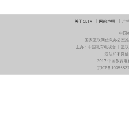
关于CETV
网站声明
广
中国
国家互联网信息办公室准
主办：中国教育电视台 | 互联
违法和不良信息举
2017 中国教育电
京ICP备1005632