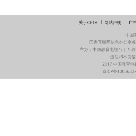
关于CETV
网站声明
广
中国
国家互联网信息办公室准
主办：中国教育电视台 | 互联
违法和不良信息举
2017 中国教育电
京ICP备1005632