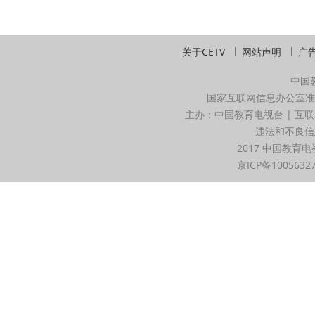
关于CETV
网站声明
广
中国
国家互联网信息办公室准
主办：中国教育电视台 | 互联
违法和不良信息举
2017 中国教育电
京ICP备1005632