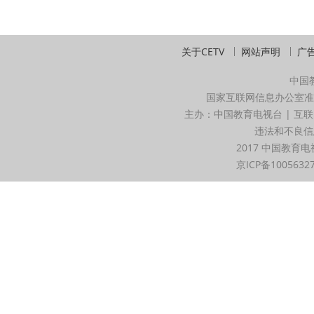
关于CETV
网站声明
广
中国
国家互联网信息办公室准
主办：中国教育电视台 | 互联
违法和不良信息举
2017 中国教育电
京ICP备1005632