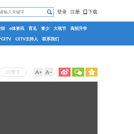
登录
注册
下载
安街
e体资讯
育见
青少
大视节
高招升学
CETV
CETV主持人
联系我们
点赞 0