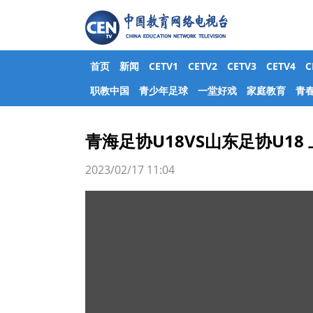
首页
新闻
CETV1
CETV2
CETV3
CETV4
职教中国
青少年足球
一堂好戏
家庭教育
青
青海足协U18VS山东足协U18
2023/02/17 11:04