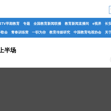
CETV早期教育
专题
全国教育新闻联播
教育新闻直播间
e视界
长
春歌会
青春训练营
一职为你
教育传媒研究
中国教育电视协会
关于
 上半场