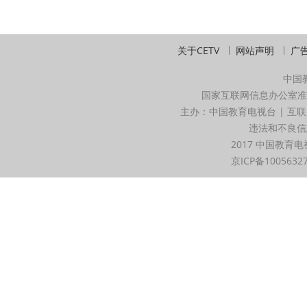
关于CETV
网站声明
广
中国
国家互联网信息办公室准
主办：中国教育电视台 | 互联
违法和不良信息举
2017 中国教育电
京ICP备1005632